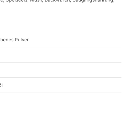
rbenes Pulver
öl