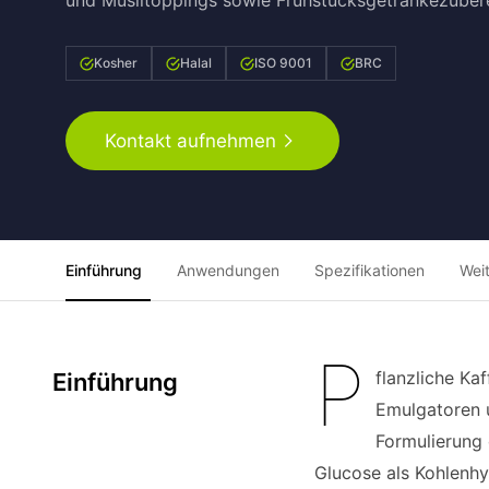
und Müslitoppings sowie Frühstücksgetränkezubere
Kosher
Halal
ISO 9001
BRC
Kontakt aufnehmen
Einführung
Anwendungen
Spezifikationen
Wei
P
flanzliche Ka
Einführung
Emulgatoren u
Formulierung 
Glucose als Kohlenhy