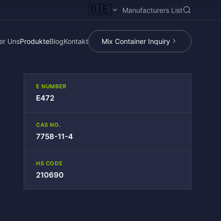
🇩🇪
Manufacturers List
er Uns
Produkte
Blog
Kontakt
Mix Container Inquiry
E NUMBER
E472
CAS NO.
7758-11-4
HS CODE
210690