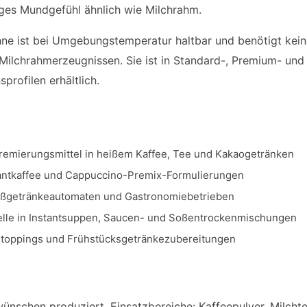
ges Mundgefühl ähnlich wie Milchrahm.
hne ist bei Umgebungstemperatur haltbar und benötigt keine 
Milchrahmerzeugnissen. Sie ist in Standard-, Premium- und 
profilen erhältlich.
remierungsmittel in heißem Kaffee, Tee und Kakaogetränken
stantkaffee und Cappuccino-Premix-Formulierungen
ißgetränkeautomaten und Gastronomiebetrieben
elle in Instantsuppen, Saucen- und Soßentrockenmischungen
litoppings und Frühstücksgetränkezubereitungen
schen produziert. Einsatzbereiche: Kaffeepulver, Milchtee