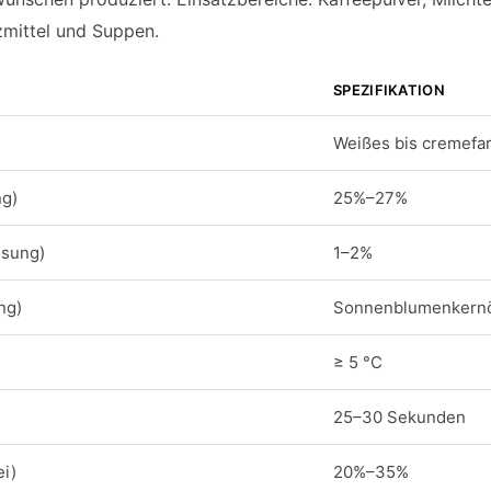
zmittel und Suppen.
SPEZIFIKATION
Weißes bis cremefa
ng)
25%–27%
ösung)
1–2%
ng)
Sonnenblumenkern
≥ 5 °C
25–30 Sekunden
ei)
20%–35%