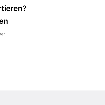
tieren?
ten
ner