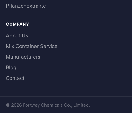
Pflanzenextrakte
COMPANY
About Us
Mix Container Service
Manufacturers
Blog
Contact
© 2026 Fortway Chemicals Co., Limited.