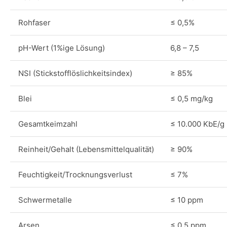
Rohfaser
≤ 0,5%
pH-Wert (1%ige Lösung)
6,8 – 7,5
NSI (Stickstofflöslichkeitsindex)
≥ 85%
Blei
≤ 0,5 mg/kg
Gesamtkeimzahl
≤ 10.000 KbE/g
Reinheit/Gehalt (Lebensmittelqualität)
≥ 90%
Feuchtigkeit/Trocknungsverlust
≤ 7%
Schwermetalle
≤ 10 ppm
Arsen
≤ 0,5 ppm