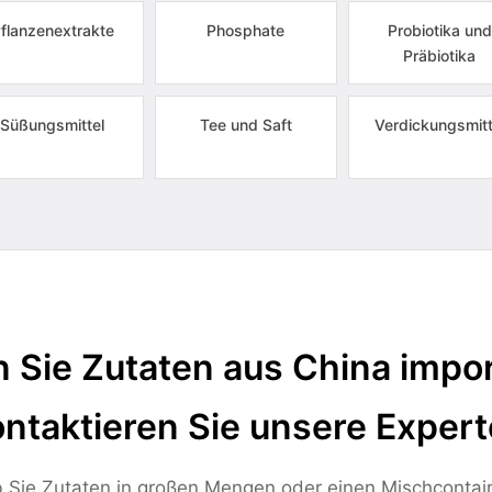
flanzenextrakte
Phosphate
Probiotika und
Präbiotika
Süßungsmittel
Tee und Saft
Verdickungsmitt
 Sie Zutaten aus China impor
ntaktieren Sie unsere Exper
 Sie Zutaten in großen Mengen oder einen Mischcontai