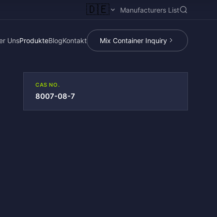
🇩🇪
Manufacturers List
er Uns
Produkte
Blog
Kontakt
Mix Container Inquiry
CAS NO.
8007-08-7