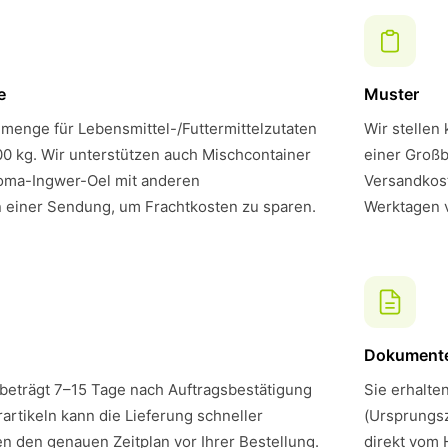
e
Muster
menge für Lebensmittel-/Futtermittelzutaten
Wir stellen
00 kg. Wir unterstützen auch Mischcontainer
einer Großb
oma-Ingwer-Oel mit anderen
Versandkost
n einer Sendung, um Frachtkosten zu sparen.
Werktagen 
Dokument
 beträgt 7–15 Tage nach Auftragsbestätigung
Sie erhalte
artikeln kann die Lieferung schneller
(Ursprungsz
en den genauen Zeitplan vor Ihrer Bestellung.
direkt vom 