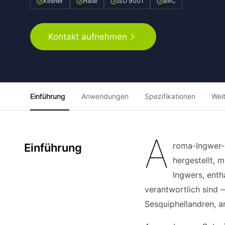
Kosher
Halal
ISO 9001
BRC
Kontakt aufnehmen
Einführung
Anwendungen
Spezifikationen
Wei
A
roma-Ingwer-
Einführung
hergestellt, 
Ingwers, enth
verantwortlich sind 
Sesquiphellandren, 