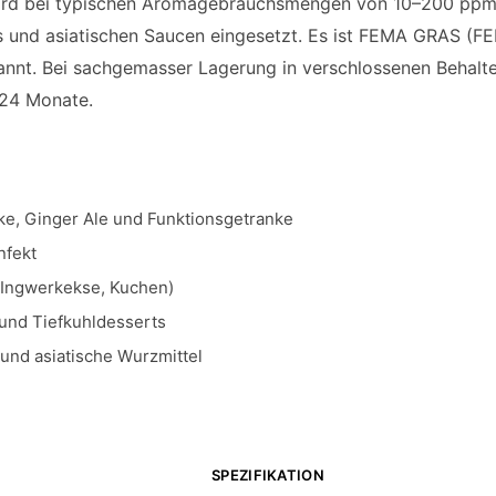
rd bei typischen Aromagebrauchsmengen von 10–200 ppm in
s und asiatischen Saucen eingesetzt. Es ist FEMA GRAS (F
nnt. Bei sachgemasser Lagerung in verschlossenen Behaltern
 24 Monate.
ke, Ginger Ale und Funktionsgetranke
nfekt
Ingwerkekse, Kuchen)
 und Tiefkuhldesserts
und asiatische Wurzmittel
SPEZIFIKATION