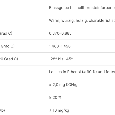
Blassgelbe bis hellbernsteinfarbene 
Warm, wurzig, holzig, charakteristis
Grad C)
0,870–0,885
 Grad C)
1,488–1,498
20 Grad C)
-28° bis -45°
Loslich in Ethanol (≥ 90 %) und fett
≤ 2,0 mg KOH/g
≥ 20 %
Pb)
≤ 10 mg/kg