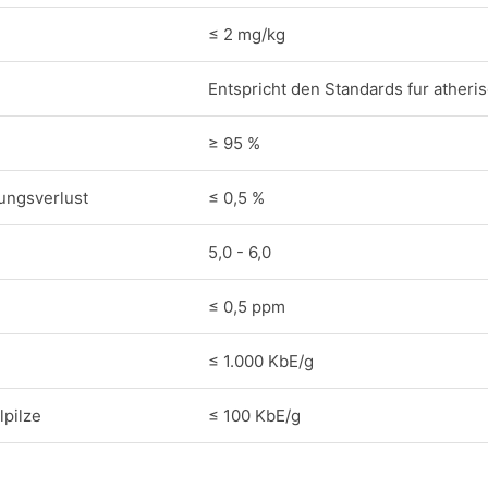
≤ 2 mg/kg
Entspricht den Standards fur atheris
≥ 95 %
ungsverlust
≤ 0,5 %
5,0 - 6,0
≤ 0,5 ppm
≤ 1.000 KbE/g
pilze
≤ 100 KbE/g