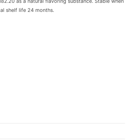
2.20 as a natural flavoring substance. Stable when
al shelf life 24 months.