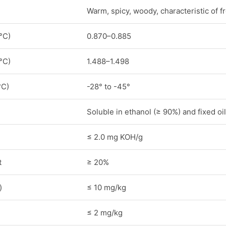
Warm, spicy, woody, characteristic of f
°C)
0.870–0.885
°C)
1.488–1.498
°C)
-28° to -45°
Soluble in ethanol (≥ 90%) and fixed oil
≤ 2.0 mg KOH/g
t
≥ 20%
)
≤ 10 mg/kg
≤ 2 mg/kg