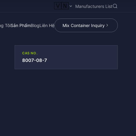
🇻🇳
Manufacturers List
g Tôi
Sản Phẩm
Blog
Liên Hệ
Mix Container Inquiry
CAS NO.
8007-08-7