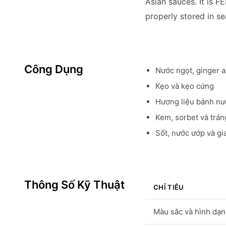
Asian sauces. It is 
properly stored in se
Công Dụng
Nước ngọt, ginger 
Kẹo và kẹo cứng
Hương liệu bánh nư
Kem, sorbet và trá
Sốt, nước ướp và gi
Thông Số Kỹ Thuật
CHỈ TIÊU
Màu sắc và hình dạ