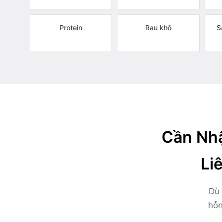
Protein
Rau khô
S
Cần Nhậ
Li
Dù 
hỗn