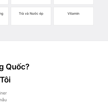
ng
Trà và Nước ép
Vitamin
ng Quốc?
Tôi
iner
 mẫu