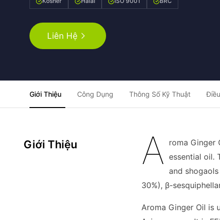
Kosher
Halal
ISO 9001
BRC
Liên Hệ
Giới Thiệu
Công Dụng
Thông Số Kỹ Thuật
Điều
A
roma Ginger O
Giới Thiệu
essential oil.
and shogaols 
30%), β-sesquiphell
Aroma Ginger Oil is u