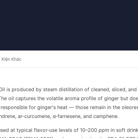
 Kiện Khác
il is produced by steam distillation of cleaned, sliced, and
 The oil captures the volatile aroma profile of ginger but d
responsible for ginger's heat — those remain in the oleores
andrene, ar-curcumene, α-farnesene, and camphene.
sed at typical flavor-use levels of 10–200 ppm in soft drin