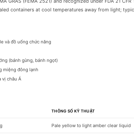
FEMA GRAS (FEMA 2521) and recognized under FDA 21 CFR 18
aled containers at cool temperatures away from light; typic
ale và đồ uống chức năng
ớng (bánh gừng, bánh ngọt)
ng miệng đông lạnh
a vị châu Á
THÔNG SỐ KỸ THUẬT
ng
Pale yellow to light amber clear liquid