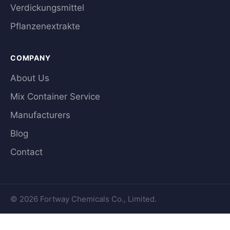
Verdickungsmittel
Pflanzenextrakte
COMPANY
About Us
Mix Container Service
Manufacturers
Blog
Contact
© 2026 Fortway Chemicals Co., Limited.