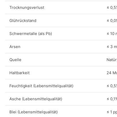
Trocknungsverlust
≤ 0,5
Glührückstand
≤ 0,
Schwermetalle (als Pb)
≤ 10 
Arsen
≤ 3 m
Quelle
Natür
Haltbarkeit
24 M
Feuchtigkeit (Lebensmittelqualität)
≤ 0,5
Asche (Lebensmittelqualität)
≤ 0,1
Blei (Lebensmittelqualität)
≤ 1 p