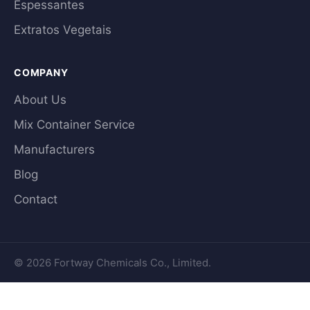
Espessantes
Extratos Vegetais
COMPANY
About Us
Mix Container Service
Manufacturers
Blog
Contact
© 2026 Fortway Chemicals Co., Limited.