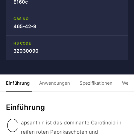
E160c
CAS NO.
465-42-9
HS CODE
32030090
Einführung
Anwendungen
Spezifikationen
Weit
Einführung
C
apsanthin ist das dominante Carotinoid in
reifen roten Paprikaschoten und