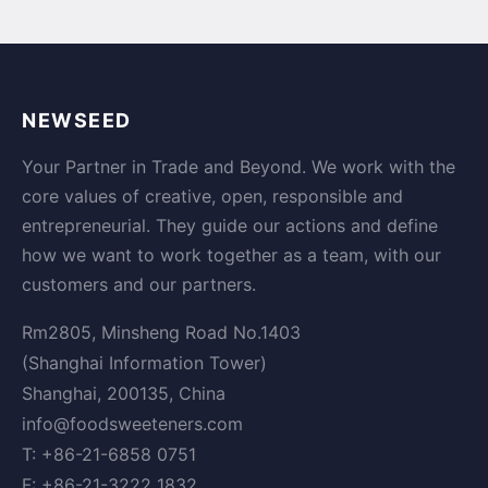
NEWSEED
Your Partner in Trade and Beyond. We work with the
core values of creative, open, responsible and
entrepreneurial. They guide our actions and define
how we want to work together as a team, with our
customers and our partners.
Rm2805, Minsheng Road No.1403
(Shanghai Information Tower)
Shanghai, 200135, China
info@foodsweeteners.com
T: +86-21-6858 0751
F: +86-21-3222 1832