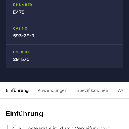
E NUMBER
E470
CAS NO.
593-29-3
HS CODE
291570
Einführung
Anwendungen
Spezifikationen
Weit
Einführung
aliumstearat wird durch Verseifung von