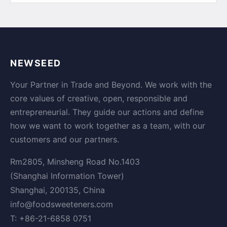
NEWSEED
Your Partner in Trade and Beyond. We work with the
core values of creative, open, responsible and
entrepreneurial. They guide our actions and define
how we want to work together as a team, with our
customers and our partners.
Rm2805, Minsheng Road No.1403
(Shanghai Information Tower)
Shanghai, 200135, China
info@foodsweeteners.com
T: +86-21-6858 0751