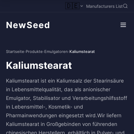
🇩🇪
Manufacturers List
NewSeed
Startseite
›
Produkte
›
Emulgatoren
›
Kaliumstearat
Kaliumstearat
Kaliumstearat ist ein Kaliumsalz der Stearinsäure
in Lebensmittelqualität, das als anionischer
Emulgator, Stabilisator und Verarbeitungshilfsstoff
in Lebensmittel-, Kosmetik- und
Pharmainwendungen eingesetzt wird.Wir liefern
Kaliumstearat in Großgebinden von führenden
chinesischen Herstellern, erhältlich in Pulver- und