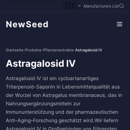
🇩🇪
Manufacturers List
NewSeed
Startseite
›
Produkte
›
Pflanzenextrakte
›
Astragalosid IV
Astragalosid IV
Astragalosid IV ist ein cycloartanartiges
Triterpenoid-Saponin in Lebensmittelqualität aus
der Wurzel von Astragalus membranaceus, das in
Nahrungsergänzungsmitteln zur
Immununterstützung und der pharmazeutischen
Anti-Aging-Forschung geschätzt wird.Wir liefern
Astragalosid IV in Großgebinden von führenden