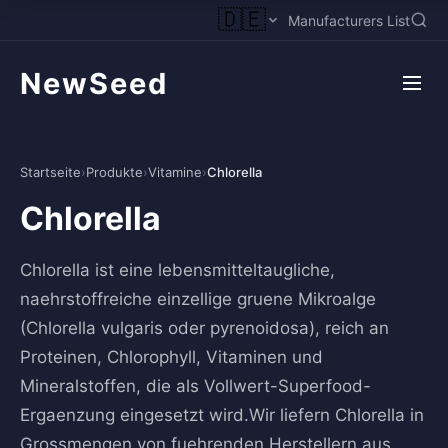
🇩🇪
Manufacturers List
NewSeed
Startseite
›
Produkte
›
Vitamine
›
Chlorella
Chlorella
Chlorella ist eine lebensmitteltaugliche,
naehrstoffreiche einzellige gruene Mikroalge
(Chlorella vulgaris oder pyrenoidosa), reich an
Proteinen, Chlorophyll, Vitaminen und
Mineralstoffen, die als Vollwert-Superfood-
Ergaenzung eingesetzt wird.Wir liefern Chlorella in
Grossmengen von fuehrenden Herstellern aus