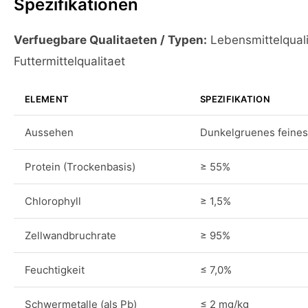
Spezifikationen
Verfuegbare Qualitaeten / Typen:
Lebensmittelquali
Futtermittelqualitaet
ELEMENT
SPEZIFIKATION
Aussehen
Dunkelgruenes feines
Protein (Trockenbasis)
≥ 55%
Chlorophyll
≥ 1,5%
Zellwandbruchrate
≥ 95%
Feuchtigkeit
≤ 7,0%
Schwermetalle (als Pb)
≤ 2 mg/kg