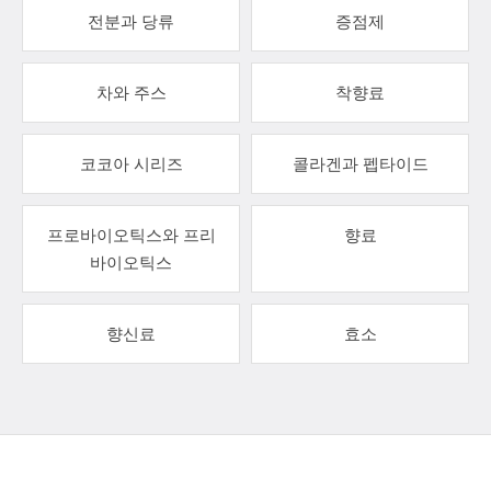
전분과 당류
증점제
차와 주스
착향료
코코아 시리즈
콜라겐과 펩타이드
프로바이오틱스와 프리
향료
바이오틱스
향신료
효소