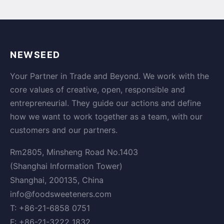
NEWSEED
Your Partner in Trade and Beyond. We work with the
core values of creative, open, responsible and
entrepreneurial. They guide our actions and define
how we want to work together as a team, with our
customers and our partners.
Rm2805, Minsheng Road No.1403
(Shanghai Information Tower)
Shanghai, 200135, China
info@foodsweeteners.com
T: +86-21-6858 0751
F: +86-21-3222 1832