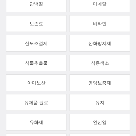
단백질
미네랄
보존료
비타민
산도조절제
산화방지제
식물추출물
식용색소
아미노산
영양보충제
유제품 원료
유지
유화제
인산염