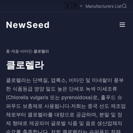
🇰🇷
Manufacturers List
NewSeed
홈
›
제품
›
비타민
›
클로렐라
클로렐라
클로렐라는 단백질, 엽록소, 비타민 및 미네랄이 풍부
한 식품등급 영양 밀도 높은 단세포 녹색 미세조류
(Chlorella vulgaris 또는 pyrenoidosa)로, 홀푸드 슈
퍼푸드 보충제로 사용됩니다.저희는 중국 선도 제조업
체로부터 클로렐라를 대량으로 공급하며, 분말 및 정
제 형태로 제공되어 글로벌 식품 및 음료 생산업체의
수요를 충족합니다. 저희 클로렐라는 슈퍼푸드 정제