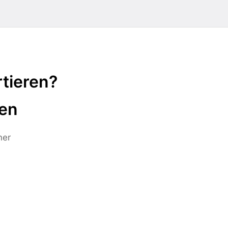
tieren?
ten
ner