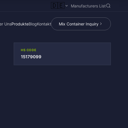
🇩🇪
Manufacturers List
er Uns
Produkte
Blog
Kontakt
Mix Container Inquiry
HS CODE
15179099