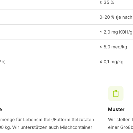
≥ 35 %
0–20 % (je nach 
≤ 2,0 mg KOH/g
≤ 5,0 meq/kg
Pb)
≤ 0,1 mg/kg
e
Muster
menge für Lebensmittel-/Futtermittelzutaten
Wir stellen
00 kg. Wir unterstützen auch Mischcontainer
einer Großb