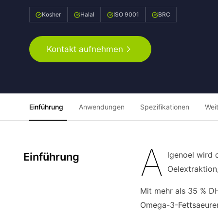
Kosher
Halal
ISO 9001
BRC
Kontakt aufnehmen
Einführung
Anwendungen
Spezifikationen
Wei
A
lgenoel wird 
Einführung
Oelextraktion
Mit mehr als 35 % DH
Omega-3-Fettsaeure