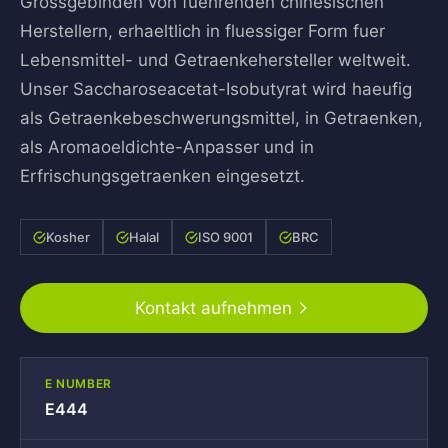
Grossgebinden von fuehrenden chinesischen
Herstellern, erhaeltlich in fluessiger Form fuer
Lebensmittel- und Getraenkehersteller weltweit.
Unser Saccharoseacetat-Isobutyrat wird haeufig
als Getraenkebeschwerungsmittel, in Getraenken,
als Aromaoeldichte-Anpasser und in
Erfrischungsgetraenken eingesetzt.
Kosher
Halal
ISO 9001
BRC
Kontakt aufnehmen
E NUMBER
E444