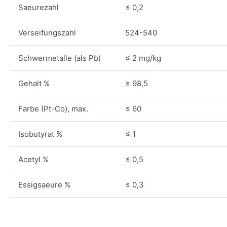
Saeurezahl
≤ 0,2
Verseifungszahl
524-540
Schwermetalle (als Pb)
≤ 2 mg/kg
Gehalt %
≥ 98,5
Farbe (Pt-Co), max.
≤ 60
Isobutyrat %
≤ 1
Acetyl %
≤ 0,5
Essigsaeure %
≤ 0,3