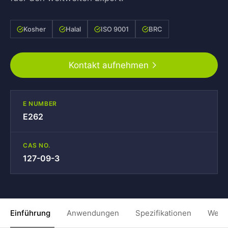
Kosher
Halal
ISO 9001
BRC
Kontakt aufnehmen
E NUMBER
E262
CAS NO.
127-09-3
Einführung
Anwendungen
Spezifikationen
Weit