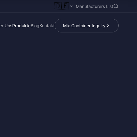
🇩🇪
Manufacturers List
er Uns
Produkte
Blog
Kontakt
Mix Container Inquiry