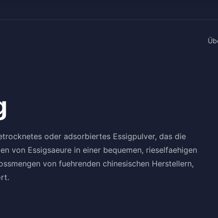
Üb
g
etrocknetes oder adsorbiertes Essigpulver, das die
ten von Essigsaeure in einer bequemen, rieselfaehigen
Grossmengen von fuehrenden chinesischen Herstellern,
rt.