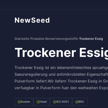
NewSeed
Startseite
›
Produkte
›
Konservierungsstoffe
›
Trockener Essig
Trockener Essi
Trockener Essig ist ein lebensmittelechtes spruehg
Saeureregulierung und antimikrobiellen Eigenschaf
Pulverform liefert.Wir liefern Trockenen Essig in 
verfuegbar in Pulverform fuer den weltweiten Expo
Kosher
Halal
ISO 9001
BRC