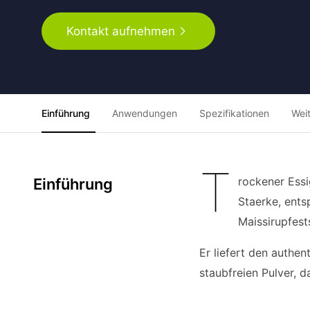
Kontakt aufnehmen
Einführung
Anwendungen
Spezifikationen
Wei
T
rockener Ess
Einführung
Staerke, ents
Maissirupfests
Er liefert den authen
staubfreien Pulver, 