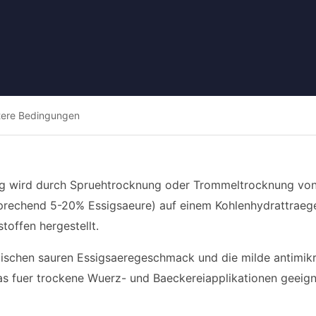
tere Bedingungen
ig wird durch Spruehtrocknung oder Trommeltrocknung von 
prechend 5-20% Essigsaeure) auf einem Kohlenhydrattraeger
toffen hergestellt.
tischen sauren Essigsaeregeschmack und die milde antimikro
das fuer trockene Wuerz- und Baeckereiapplikationen geeigne