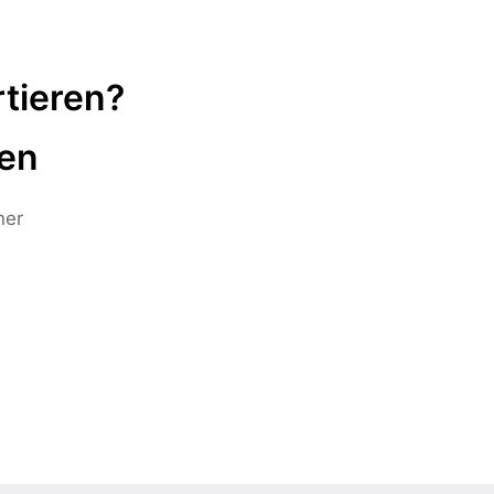
tieren?
ten
ner