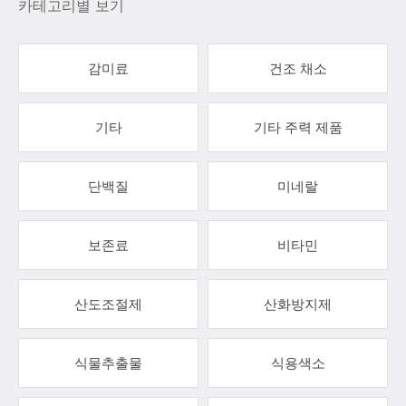
카테고리별 보기
감미료
건조 채소
기타
기타 주력 제품
단백질
미네랄
보존료
비타민
산도조절제
산화방지제
식물추출물
식용색소