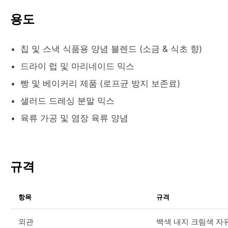
용도
칩 및 스낵 식품용 양념 블렌드 (소금 & 식초 향)
드라이 럽 및 마리네이드 믹스
빵 및 베이커리 제품 (로프균 방지 보존료)
샐러드 드레싱 분말 믹스
육류 가공 및 염장 육류 양념
규격
항목
규격
외관
백색 내지 크림색 자