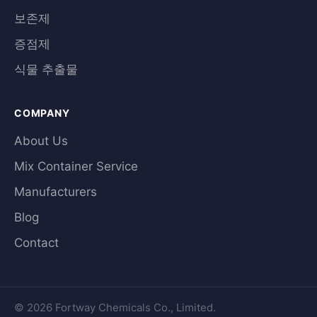
보존제
증점제
식물 추출물
COMPANY
About Us
Mix Container Service
Manufacturers
Blog
Contact
© 2026 Fortway Chemicals Co., Limited.