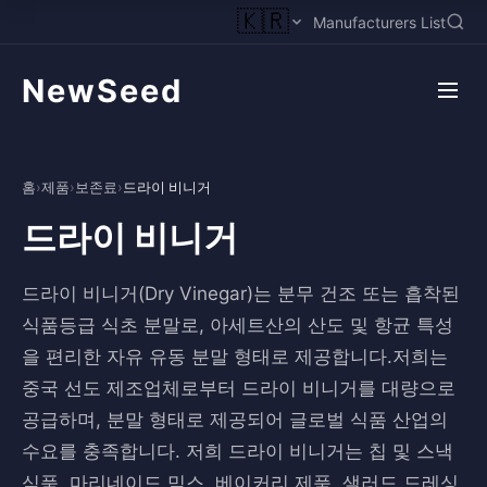
🇰🇷
Manufacturers List
NewSeed
홈
›
제품
›
보존료
›
드라이 비니거
드라이 비니거
드라이 비니거(Dry Vinegar)는 분무 건조 또는 흡착된
식품등급 식초 분말로, 아세트산의 산도 및 항균 특성
을 편리한 자유 유동 분말 형태로 제공합니다.저희는
중국 선도 제조업체로부터 드라이 비니거를 대량으로
공급하며, 분말 형태로 제공되어 글로벌 식품 산업의
수요를 충족합니다. 저희 드라이 비니거는 칩 및 스낵
식품, 마리네이드 믹스, 베이커리 제품, 샐러드 드레싱