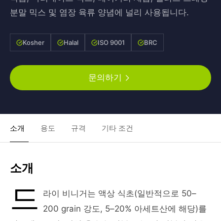
분말 믹스 및 염장 육류 양념에 널리 사용됩니다.
Kosher
Halal
ISO 9001
BRC
문의하기
소개
용도
규격
기타 조건
소개
드
라이 비니거는 액상 식초(일반적으로 50–
200 grain 강도, 5–20% 아세트산에 해당)를