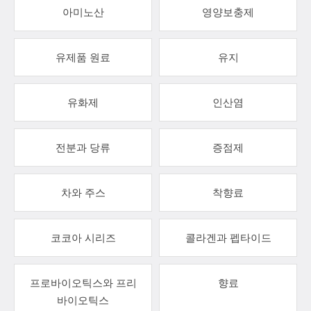
아미노산
영양보충제
유제품 원료
유지
유화제
인산염
전분과 당류
증점제
차와 주스
착향료
코코아 시리즈
콜라겐과 펩타이드
프로바이오틱스와 프리
향료
바이오틱스