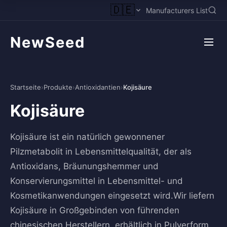
🇩🇪
Manufacturers List
NewSeed
Startseite
›
Produkte
›
Antioxidantien
›
Kojisäure
Kojisäure
Kojisäure ist ein natürlich gewonnener
Pilzmetabolit in Lebensmittelqualität, der als
Antioxidans, Bräunungshemmer und
Konservierungsmittel in Lebensmittel- und
Kosmetikanwendungen eingesetzt wird.Wir liefern
Kojisäure in Großgebinden von führenden
chinesischen Herstellern, erhältlich in Pulverform