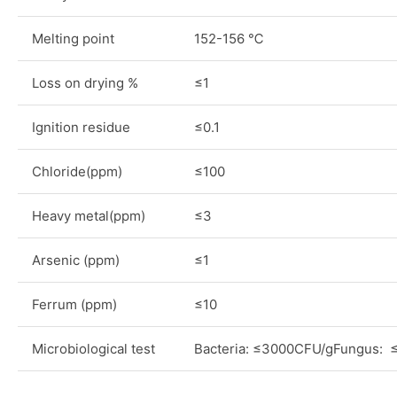
Melting point
152-156 ℃
Loss on drying %
≤1
Ignition residue
≤0.1
Chloride(ppm)
≤100
Heavy metal(ppm)
≤3
Arsenic (ppm)
≤1
Ferrum (ppm)
≤10
Microbiological test
Bacteria: ≤3000CFU/gFungus: 