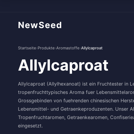
NewSeed
Startseite
›
Produkte
›
Aromastoffe
›
Allylcaproat
Allylcaproat
Allylcaproat (Allylhexanoat) ist ein Fruchtester in 
tropenfruchttypisches Aroma fuer Lebensmittelarome
Grossgebinden von fuehrenden chinesischen Herstell
Lebensmittel- und Getraenkeproduzenten. Unser Al
Tropenfruchtaromen, Getraenkearomen, Confiseri
eingesetzt.