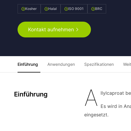
Kosher
Halal
ISO 9001
BRC
Kontakt aufnehmen
Einführung
Anwendungen
Spezifikationen
Wei
A
llylcaproat b
Einführung
Es wird in An
eingesetzt.