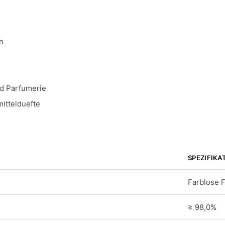
n
d Parfumerie
ittelduefte
SPEZIFIKA
Farblose F
≥ 98,0%