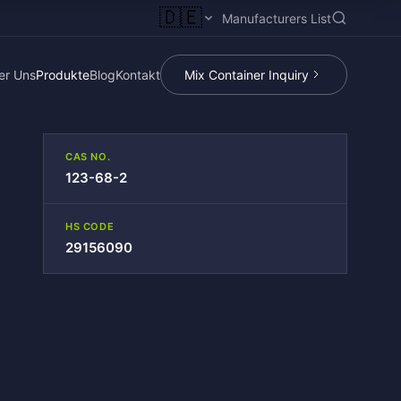
🇩🇪
Manufacturers List
er Uns
Produkte
Blog
Kontakt
Mix Container Inquiry
CAS NO.
123-68-2
HS CODE
29156090