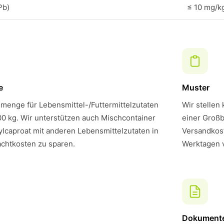
Pb)
≤ 10 mg/k
e
Muster
menge für Lebensmittel-/Futtermittelzutaten
Wir stellen
00 kg. Wir unterstützen auch Mischcontainer
einer Großb
ylcaproat mit anderen Lebensmittelzutaten in
Versandkost
chtkosten zu sparen.
Werktagen 
Dokument