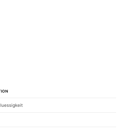
TION
luessigkeit