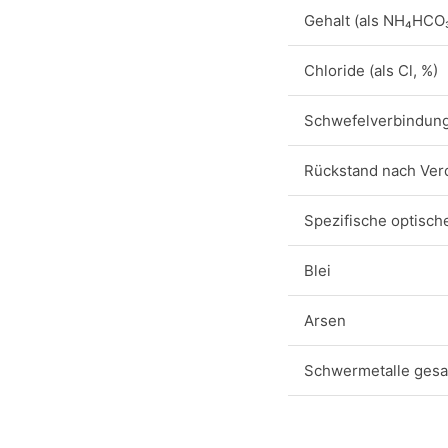
Gehalt (als NH₄HCO₃
Chloride (als Cl, %)
Schwefelverbindung 
Rückstand nach Ver
Spezifische optisc
Blei
Arsen
Schwermetalle gesam