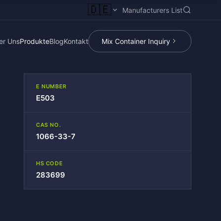
🇩🇪
Manufacturers List
er Uns
Produkte
Blog
Kontakt
Mix Container Inquiry
E NUMBER
E503
CAS NO.
1066-33-7
HS CODE
283699