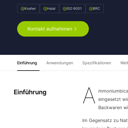
Kosher
Halal
ISO 9001
BRC
Kontakt aufnehmen
Einführung
Anwendungen
Spezifikationen
Wei
A
mmoniumbicarb
Einführung
eingesetzt wi
Backwaren wi
Im Gegensatz zu Natr