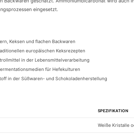
 in Backwaren geschätzt. Ammoniumbicarbonat wird auch 
ungsprozessen eingesetzt.
ckern, Keksen und flachen Backwaren
traditionellen europäischen Keksrezepten
rollmittel in der Lebensmittelverarbeitung
 Fermentationsmedien für Hefekulturen
stoff in der Süßwaren- und Schokoladenherstellung
SPEZIFIKATION
Weiße Kristalle o