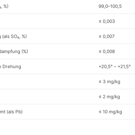
, %)
99,0–100,5
≤ 0,003
(als SO₄, %)
≤ 0,007
dampfung (%)
≤ 0,008
he Drehung
+20,5° – +21,5°
≤ 3 mg/kg
≤ 2 mg/kg
t (als Pb)
≤ 10 mg/kg