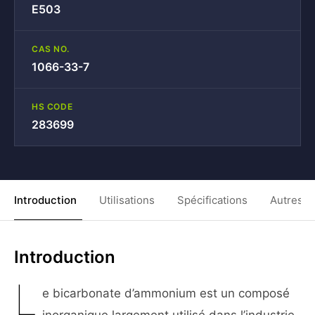
E503
CAS NO.
1066-33-7
HS CODE
283699
Introduction
Utilisations
Spécifications
Autres C
Introduction
L
e bicarbonate d’ammonium est un composé