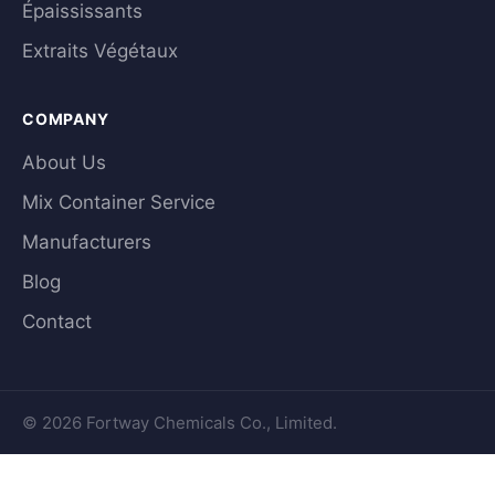
Épaississants
Extraits Végétaux
COMPANY
About Us
Mix Container Service
Manufacturers
Blog
Contact
© 2026 Fortway Chemicals Co., Limited.