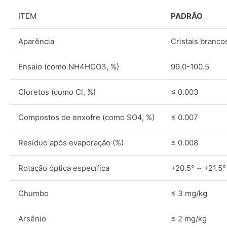
ITEM
PADRÃO
Aparência
Cristais brancos
Ensaio (como NH4HCO3, %)
99.0-100.5
Cloretos (como Cl, %)
≤ 0.003
Compostos de enxofre (como SO4, %)
≤ 0.007
Resíduo após evaporação (%)
≤ 0.008
Rotação óptica específica
+20.5° ~ +21.5°
Chumbo
≤ 3 mg/kg
Arsênio
≤ 2 mg/kg