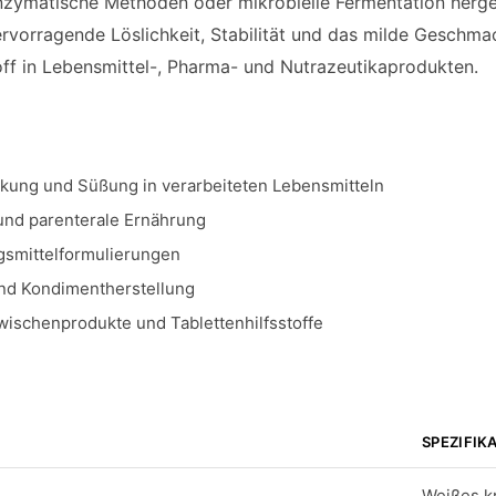
zymatische Methoden oder mikrobielle Fermentation hergest
ervorragende Löslichkeit, Stabilität und das milde Geschm
toff in Lebensmittel-, Pharma- und Nutrazeutikaprodukten.
ung und Süßung in verarbeiteten Lebensmitteln
und parenterale Ernährung
smittelformulierungen
d Kondimentherstellung
ischenprodukte und Tablettenhilfsstoffe
SPEZIFIK
Weißes kr