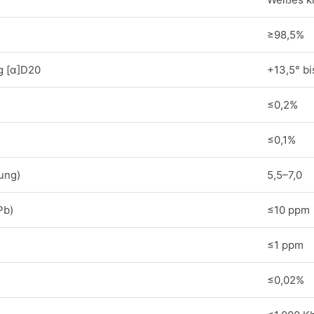
≥98,5%
g [α]D20
+13,5° bi
≤0,2%
≤0,1%
ung)
5,5–7,0
Pb)
≤10 ppm
≤1 ppm
≤0,02%