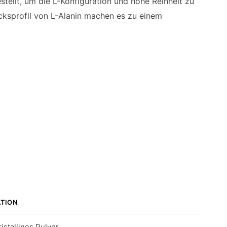
ellt, um die L-Konfiguration und hohe Reinheit zu
acksprofil von L-Alanin machen es zu einem
ATION
istallines Pulver