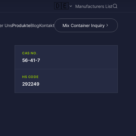
🇩🇪
Manufacturers List
er Uns
Produkte
Blog
Kontakt
Mix Container Inquiry
CAS NO.
56-41-7
HS CODE
292249