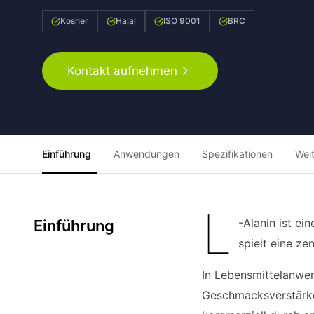
Kosher
Halal
ISO 9001
BRC
Kontakt aufnehmen
Einführung
Anwendungen
Spezifikationen
Wei
L
-Alanin ist e
Einführung
spielt eine ze
In Lebensmittelanwe
Geschmacksverstärker