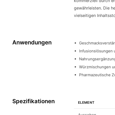
kommerziell durch en
gewährleisten. Die h
vielseitigen Inhaltss
Anwendungen
Geschmacksverstärk
Infusionslösungen 
Nahrungsergänzung
Würzmischungen un
Pharmazeutische Zw
Spezifikationen
ELEMENT
Aussehen