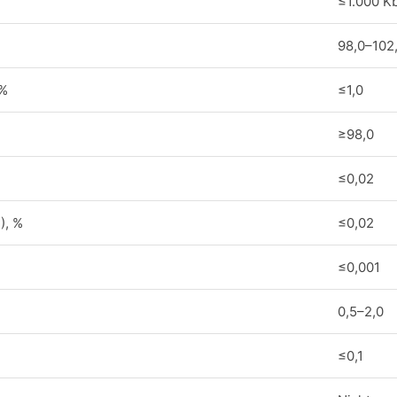
≤1.000 K
98,0–102
 %
≤1,0
≥98,0
≤0,02
), %
≤0,02
≤0,001
0,5–2,0
≤0,1