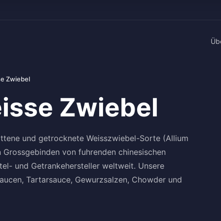
Üb
se Zwiebel
isse Zwiebel
ittene und getrocknete Weisszwiebel-Sorte (Allium
 in Grossgebinden von fuhrenden chinesischen
tel- und Getranke­hersteller weltweit. Unsere
Saucen, Tartarsauce, Gewurzsalzen, Chowder und