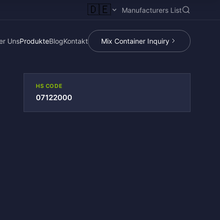
🇩🇪
Manufacturers List
er Uns
Produkte
Blog
Kontakt
Mix Container Inquiry
HS CODE
07122000