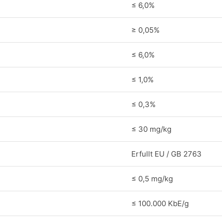
≤ 6,0%
≥ 0,05%
≤ 6,0%
e
≤ 1,0%
≤ 0,3%
≤ 30 mg/kg
Erfullt EU / GB 2763
≤ 0,5 mg/kg
≤ 100.000 KbE/g