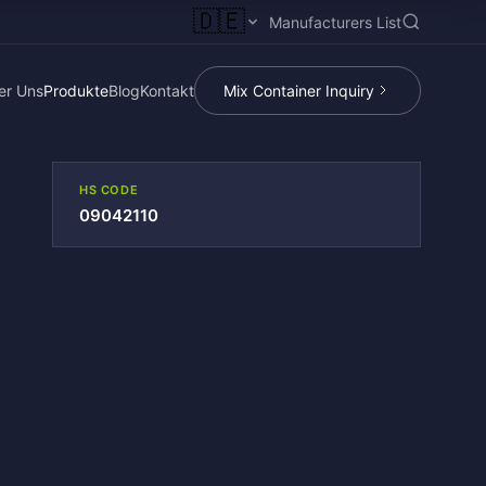
🇩🇪
Manufacturers List
er Uns
Produkte
Blog
Kontakt
Mix Container Inquiry
HS CODE
09042110