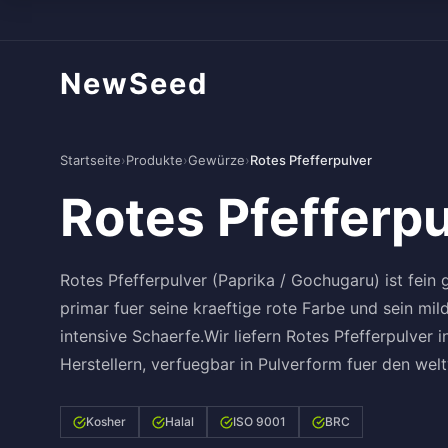
NewSeed
Startseite
›
Produkte
›
Gewürze
›
Rotes Pfefferpulver
Rotes Pfefferpu
Rotes Pfefferpulver (Paprika / Gochugaru) ist fein 
primar fuer seine kraeftige rote Farbe und sein mil
intensive Schaerfe.Wir liefern Rotes Pfefferpulve
Herstellern, verfuegbar in Pulverform fuer den wel
Kosher
Halal
ISO 9001
BRC