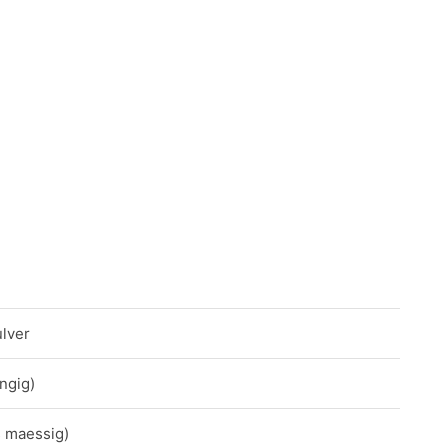
lver
ngig)
s maessig)