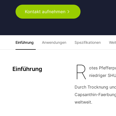
Kontakt aufnehmen
Einführung
Anwendungen
Spezifikationen
Wei
R
otes Pfefferp
Einführung
niedriger SH
Durch Trocknung und 
Capsanthin-Faerbung
weltweit.