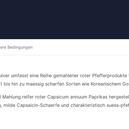
tere Bedingungen
ulver umfasst eine Reihe gemahlener roter Pfefferprodukt
U) bis hin zu maessig scharfen Sorten wie Koreanischem G
Mahlung reifer roter Capsicum annuum Paprikas hergestellt
, milde Capsaicin-Schaerfe und charakteristisch suess-p