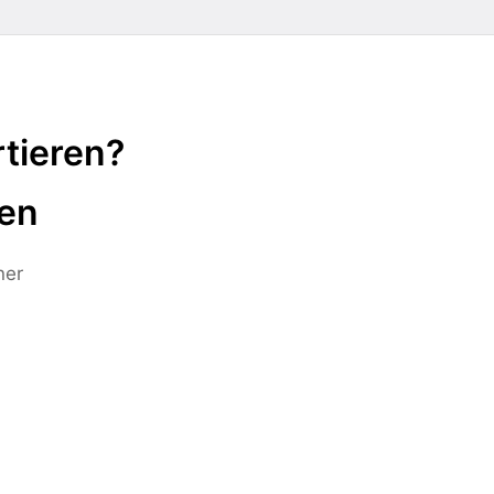
tieren?
ten
ner