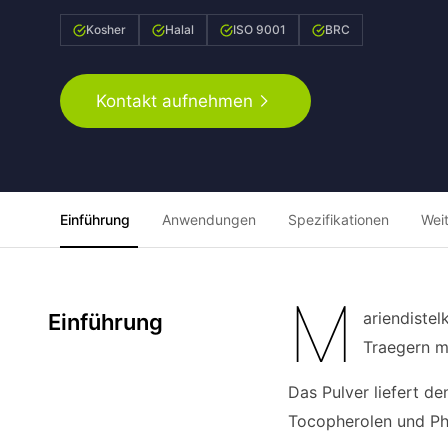
Kosher
Halal
ISO 9001
BRC
Kontakt aufnehmen
Einführung
Anwendungen
Spezifikationen
Wei
M
ariendiste
Einführung
Traegern m
Das Pulver liefert d
Tocopherolen und Ph