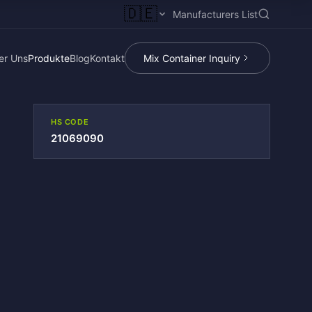
🇩🇪
Manufacturers List
er Uns
Produkte
Blog
Kontakt
Mix Container Inquiry
HS CODE
21069090