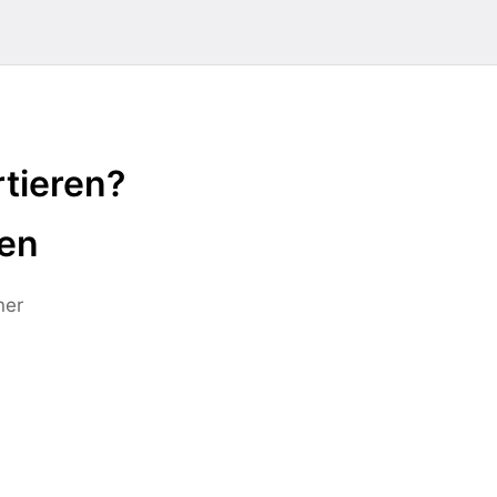
tieren?
ten
ner