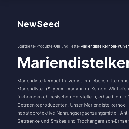
NewSeed
Startseite
›
Produkte
›
Öle und Fette
›
Mariendistelkernoel-Pulver
Mariendistelke
Mariendistelkernoel-Pulver ist ein lebensmittelrei
Mariendistel-(Silybum marianum)-Kernoel.Wir liefe
fuehrenden chinesischen Herstellern, erhaeltlich in
Getraenkeproduzenten. Unser Mariendistelkernoel-P
hepatoprotektive Nahrungsergaenzungsmittel, Antio
Getraenke und Shakes und Trockengemisch-Ernaeh