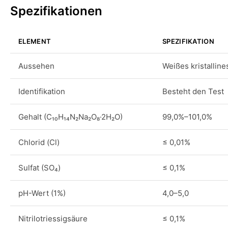
Spezifikationen
ELEMENT
SPEZIFIKATION
Aussehen
Weißes kristalline
Identifikation
Besteht den Test
Gehalt (C₁₀H₁₄N₂Na₂O₈·2H₂O)
99,0%–101,0%
Chlorid (Cl)
≤ 0,01%
Sulfat (SO₄)
≤ 0,1%
pH-Wert (1%)
4,0–5,0
Nitrilotriessigsäure
≤ 0,1%