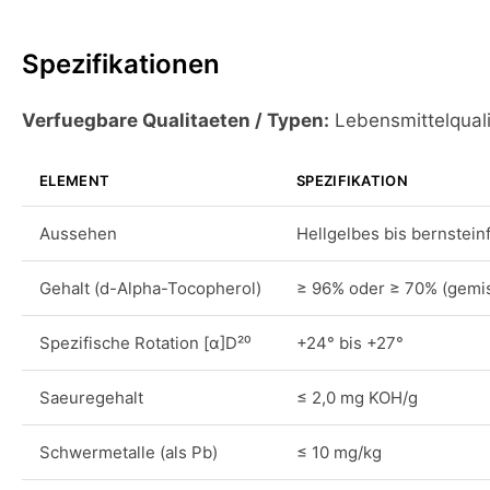
Spezifikationen
Verfuegbare Qualitaeten / Typen:
Lebensmittelquali
ELEMENT
SPEZIFIKATION
Aussehen
Hellgelbes bis bernstein
Gehalt (d-Alpha-Tocopherol)
≥ 96% oder ≥ 70% (gemi
Spezifische Rotation [α]D²⁰
+24° bis +27°
Saeuregehalt
≤ 2,0 mg KOH/g
Schwermetalle (als Pb)
≤ 10 mg/kg