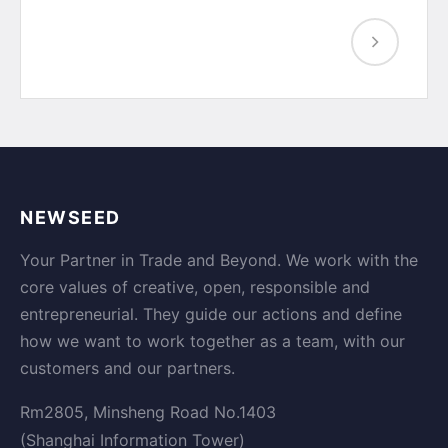
NEWSEED
Your Partner in Trade and Beyond. We work with the
core values of creative, open, responsible and
entrepreneurial. They guide our actions and define
how we want to work together as a team, with our
customers and our partners.
Rm2805, Minsheng Road No.1403
(Shanghai Information Tower)