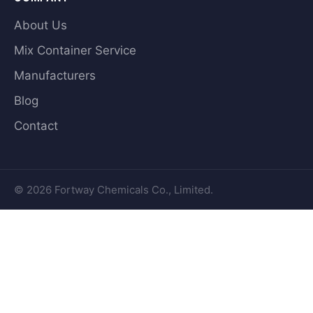
About Us
Mix Container Service
Manufacturers
Blog
Contact
© 2026 Fortway Chemicals Co., Limited.