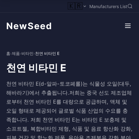
🇰🇷
Manufacturers List
NewSeed
홈
›
제품
›
비타민
›
천연 비타민 E
천연 비타민 E
천연 비타민 E(d-알파-토코페롤)는 식물성 오일(대두,
해바라기)에서 추출됩니다.저희는 중국 선도 제조업체
로부터 천연 비타민 E를 대량으로 공급하며, 액체 및
오일 형태로 제공되어 글로벌 식품 산업의 수요를 충
족합니다. 저희 천연 비타민 E는 비타민 E 보충제 및
소프트젤, 복합비타민 제형, 식품 및 음료 항산화 강화,
피부 건강 및 항노화 제품, 유아용 조제분유 강화 분야