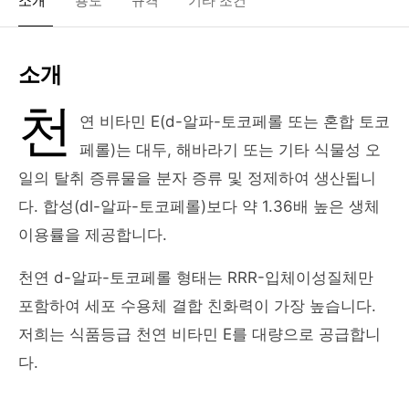
소개
용도
규격
기타 조건
소개
천
연 비타민 E(d-알파-토코페롤 또는 혼합 토코
페롤)는 대두, 해바라기 또는 기타 식물성 오
일의 탈취 증류물을 분자 증류 및 정제하여 생산됩니
다. 합성(dl-알파-토코페롤)보다 약 1.36배 높은 생체
이용률을 제공합니다.
천연 d-알파-토코페롤 형태는 RRR-입체이성질체만
포함하여 세포 수용체 결합 친화력이 가장 높습니다.
저희는 식품등급 천연 비타민 E를 대량으로 공급합니
다.