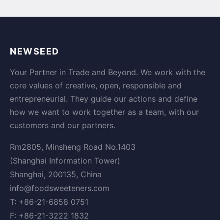
NEWSEED
Your Partner in Trade and Beyond. We work with the
core values of creative, open, responsible and
entrepreneurial. They guide our actions and define
how we want to work together as a team, with our
customers and our partners.
Rm2805, Minsheng Road No.1403
(Shanghai Information Tower)
Shanghai, 200135, China
info@foodsweeteners.com
T: +86-21-6858 0751
F: +86-21-3222 1832