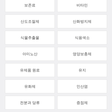
보존료
비타민
산도조절제
산화방지제
식물추출물
식용색소
아미노산
영양보충제
유제품 원료
유지
유화제
인산염
전분과 당류
증점제