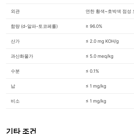
외관
연한 황색~호박색 점성
함량 (d-알파-토코페롤)
≥ 96.0%
산가
≤ 2.0 mg KOH/g
과산화물가
≤ 5.0 meq/kg
수분
≤ 0.1%
납
≤ 1 mg/kg
비소
≤ 1 mg/kg
기타 조건