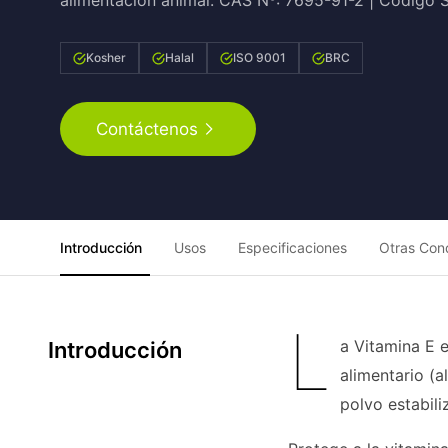
alimentación animal. CAS Nº: 7695-91-2 | Código
Kosher
Halal
ISO 9001
BRC
Contáctenos
Introducción
Usos
Especificaciones
Otras Con
L
a Vitamina E 
Introducción
alimentario (a
polvo estabili