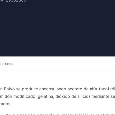
 SA: 29362800
diciones
en Polvo se produce encapsulando acetato de alfa-tocoferilo
lmidón modificado, gelatina, dióxido de silicio) mediante 
zados.