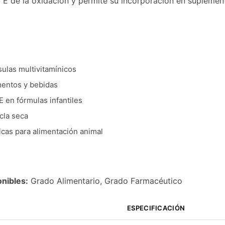
a E de la oxidación y permite su incorporación en supleme
ulas multivitamínicos
imentos y bebidas
E en fórmulas infantiles
cla seca
cas para alimentación animal
nibles:
Grado Alimentario, Grado Farmacéutico
ESPECIFICACIÓN