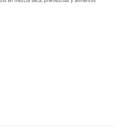
ntos en mezcla seca, premezclas y alimentos