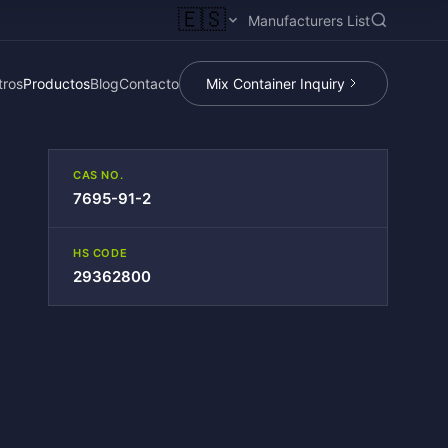
🇪🇸
Manufacturers List
tros
Productos
Blog
Contacto
Mix Container Inquiry
CAS NO.
7695-91-2
HS CODE
29362800