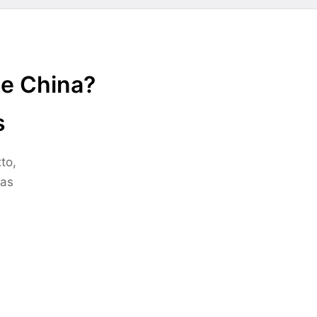
de China?
s
to,
ras