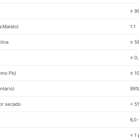
≥ 9
a:Malato)
1:1
lina
≥ 5
≤ 0
omo Pb)
≤ 1
ntario)
99%
or secado
< 5
6,0 
< 1