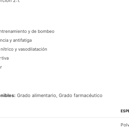
rción 2:1.
ntrenamiento y de bombeo
cia y antifatiga
nítrico y vasodilatación
tiva
r
nibles:
Grado alimentario, Grado farmacéutico
ESP
Polv