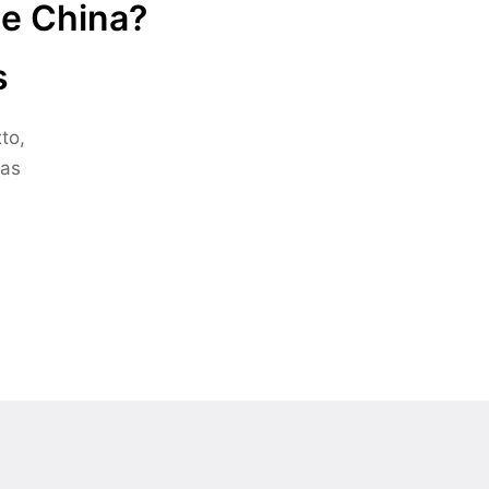
de China?
s
to,
ras