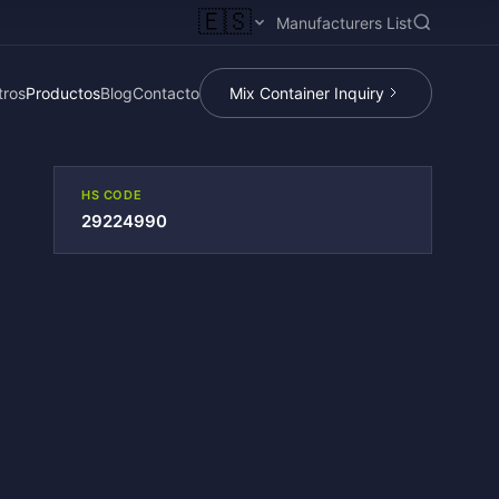
🇪🇸
Manufacturers List
tros
Productos
Blog
Contacto
Mix Container Inquiry
HS CODE
29224990