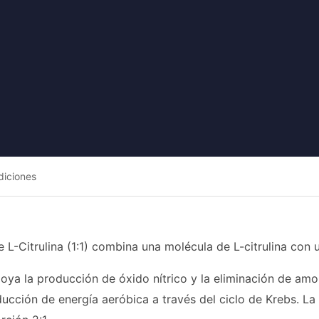
diciones
e L-Citrulina (1:1) combina una molécula de L-citrulina con
poya la producción de óxido nítrico y la eliminación de amon
ucción de energía aeróbica a través del ciclo de Krebs. L