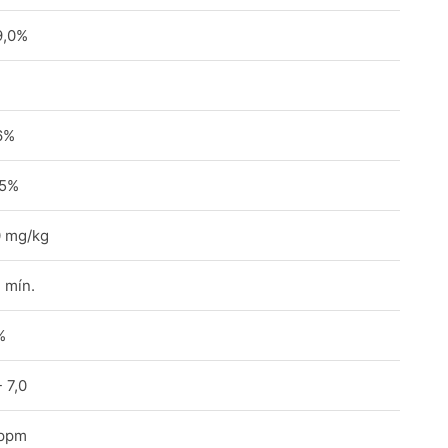
9,0%
6%
,5%
0 mg/kg
 mín.
%
- 7,0
 ppm