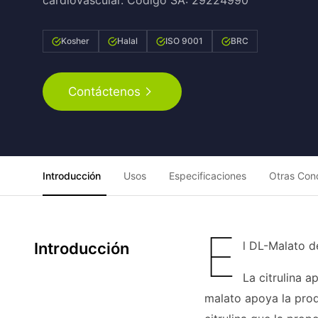
cardiovascular. Código SA: 29224990
Kosher
Halal
ISO 9001
BRC
Contáctenos
Introducción
Usos
Especificaciones
Otras Con
E
l DL-Malato d
Introducción
La citrulina a
malato apoya la prod