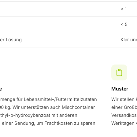
< 1
< 5
der Lösung
Klar un
e
Muster
menge für Lebensmittel-/Futtermittelzutaten
Wir stellen
00 kg. Wir unterstützen auch Mischcontainer
einer Großb
thyl-p-hydroxybenzoat mit anderen
Versandkost
n einer Sendung, um Frachtkosten zu sparen.
Werktagen 