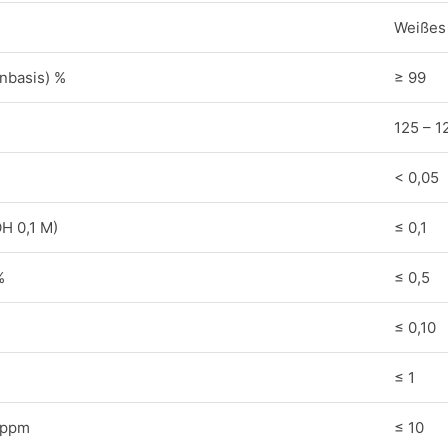
Weißes 
enbasis) %
≥ 99
125 – 1
< 0,05
H 0,1 M)
≤ 0,1
%
≤ 0,5
≤ 0,10
≤ 1
 ppm
≤ 10