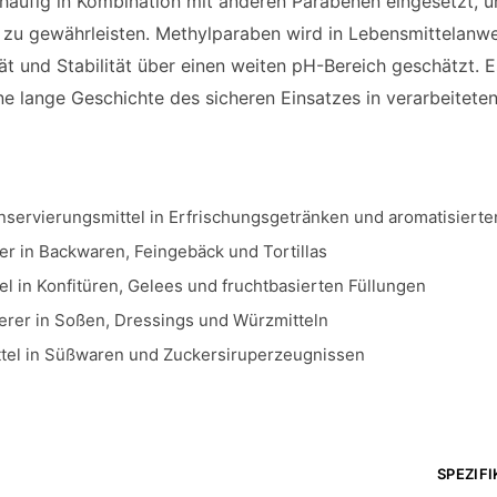
häufig in Kombination mit anderen Parabenen eingesetzt, u
 zu gewährleisten. Methylparaben wird in Lebensmittelanw
t und Stabilität über einen weiten pH-Bereich geschätzt. E
ne lange Geschichte des sicheren Einsatzes in verarbeitete
onservierungsmittel in Erfrischungsgetränken und aromatisiert
 in Backwaren, Feingebäck und Tortillas
l in Konfitüren, Gelees und fruchtbasierten Füllungen
gerer in Soßen, Dressings und Würzmitteln
ittel in Süßwaren und Zuckersiruperzeugnissen
SPEZIF