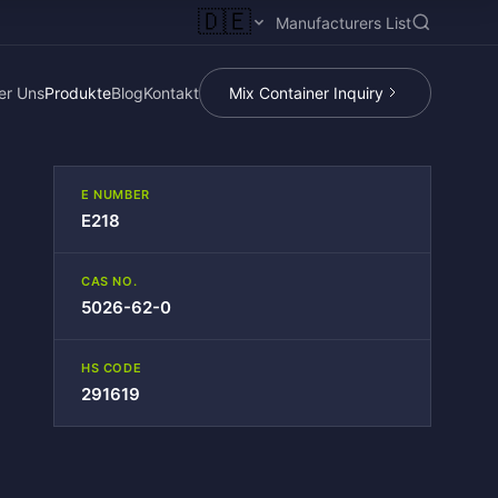
🇩🇪
Manufacturers List
er Uns
Produkte
Blog
Kontakt
Mix Container Inquiry
E NUMBER
E218
CAS NO.
5026-62-0
HS CODE
291619