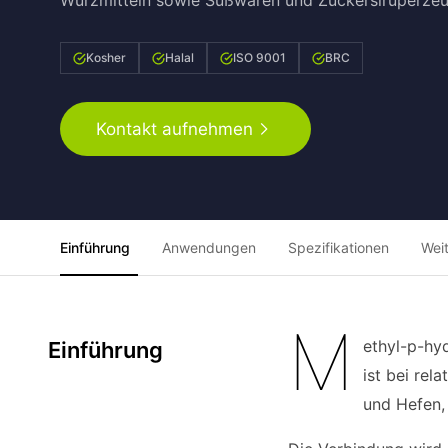
Würzmitteln sowie Süßwaren und Zuckersiruperzeu
Kosher
Halal
ISO 9001
BRC
Kontakt aufnehmen
Einführung
Anwendungen
Spezifikationen
Wei
M
ethyl-p-hy
Einführung
ist bei re
und Hefen,