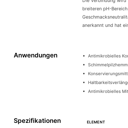
Die Verbindung wird 
breiteren pH-Bereich
Geschmacksneutralitä
anerkannt und hat ei
Anwendungen
Antimikrobielles K
Schimmelpilzhemmer
Konservierungsmitte
Haltbarkeitsverlän
Antimikrobielles M
Spezifikationen
ELEMENT