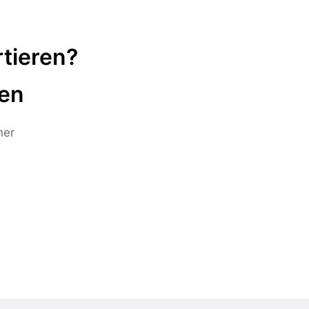
tieren?
ten
ner