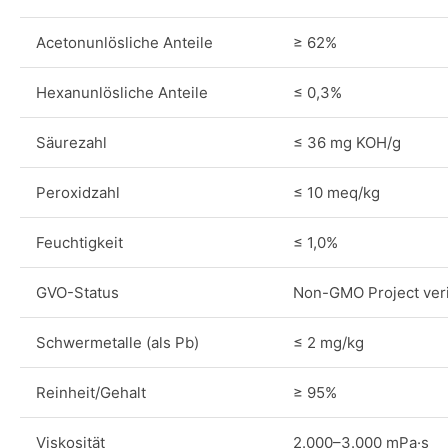
Acetonunlösliche Anteile
≥ 62%
Hexanunlösliche Anteile
≤ 0,3%
Säurezahl
≤ 36 mg KOH/g
Peroxidzahl
≤ 10 meq/kg
Feuchtigkeit
≤ 1,0%
GVO-Status
Non-GMO Project verif
Schwermetalle (als Pb)
≤ 2 mg/kg
Reinheit/Gehalt
≥ 95%
Viskosität
2.000–3.000 mPa·s