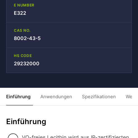
E NUMBER
E322
CAS NO.
8002-43-5
HS CODE
29232000
Einführung
Anwendungen
Spezifikationen
Weit
Einführung
VO-freies Lecithin wird aus IP-zertifizierten