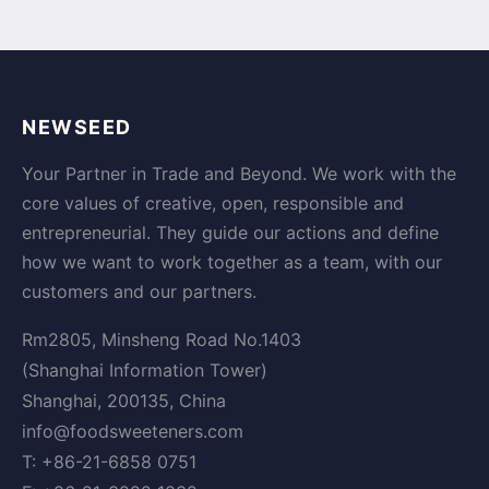
NEWSEED
Your Partner in Trade and Beyond. We work with the
core values of creative, open, responsible and
entrepreneurial. They guide our actions and define
how we want to work together as a team, with our
customers and our partners.
Rm2805, Minsheng Road No.1403
(Shanghai Information Tower)
Shanghai, 200135, China
info@foodsweeteners.com
T: +86-21-6858 0751