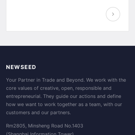
NEWSEED
Your Partner in Trade and Beyond. We work with the
core values of creative, open, responsible and
entrepreneurial. They guide our actions and define
how we want to work together as a team, with our
customers and our partners.
Rm2805, Minsheng Road No.1403
(Shanghai Information Tower)