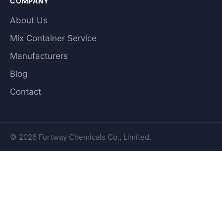
COMPANY
About Us
Mix Container Service
Manufacturers
Blog
Contact
© 2026 Fortway Chemicals Co., Limited.