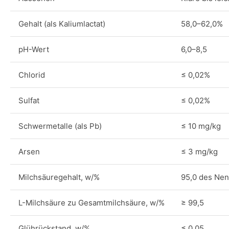
Gehalt (als Kaliumlactat)
58,0–62,0%
pH-Wert
6,0–8,5
Chlorid
≤ 0,02%
Sulfat
≤ 0,02%
Schwermetalle (als Pb)
≤ 10 mg/kg
Arsen
≤ 3 mg/kg
Milchsäuregehalt, w/%
95,0 des Nen
L-Milchsäure zu Gesamtmilchsäure, w/%
≥ 99,5
Glührückstand, w/%
≤ 0,05