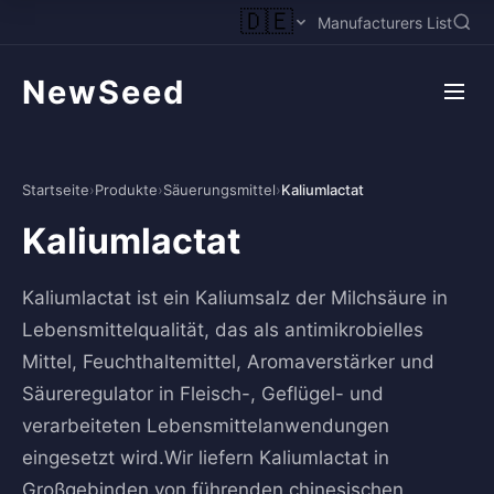
🇩🇪
Manufacturers List
NewSeed
Startseite
›
Produkte
›
Säuerungsmittel
›
Kaliumlactat
Kaliumlactat
Kaliumlactat ist ein Kaliumsalz der Milchsäure in
Lebensmittelqualität, das als antimikrobielles
Mittel, Feuchthaltemittel, Aromaverstärker und
Säureregulator in Fleisch-, Geflügel- und
verarbeiteten Lebensmittelanwendungen
eingesetzt wird.Wir liefern Kaliumlactat in
Großgebinden von führenden chinesischen