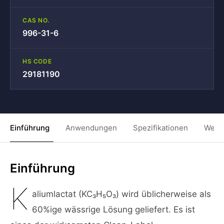
CAS NO.
996-31-6
HS CODE
29181190
Einführung
Anwendungen
Spezifikationen
Weit
Einführung
K
aliumlactat (KC₃H₅O₃) wird üblicherweise als
60%ige wässrige Lösung geliefert. Es ist