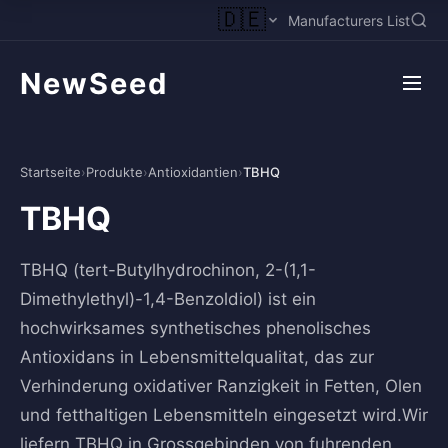
🇩🇪
Manufacturers List
NewSeed
Startseite
›
Produkte
›
Antioxidantien
›
TBHQ
TBHQ
TBHQ (tert-Butylhydrochinon, 2-(1,1-
Dimethylethyl)-1,4-Benzoldiol) ist ein
hochwirksames synthetisches phenolisches
Antioxidans in Lebensmittelqualitat, das zur
Verhinderung oxidativer Ranzigkeit in Fetten, Olen
und fetthaltigen Lebensmitteln eingesetzt wird.Wir
liefern TBHQ in Grossgebinden von fuhrenden