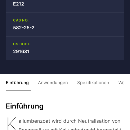
E212
CAS NO.
582-25-2
HS CODE
291631
Einführung
Anwendungen
Spezifikationen
Weit
Einführung
K
aliumbenzoat wird durch Neutralisation von