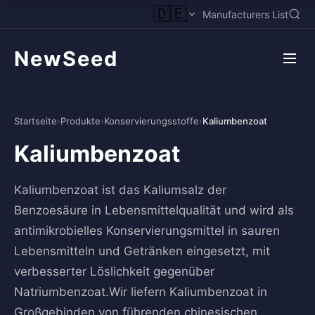
🇩🇪
Manufacturers List
NewSeed
Startseite
›
Produkte
›
Konservierungsstoffe
›
Kaliumbenzoat
Kaliumbenzoat
Kaliumbenzoat ist das Kaliumsalz der
Benzoesäure in Lebensmittelqualität und wird als
antimikrobielles Konservierungsmittel in sauren
Lebensmitteln und Getränken eingesetzt, mit
verbesserter Löslichkeit gegenüber
Natriumbenzoat.Wir liefern Kaliumbenzoat in
Großgebinden von führenden chinesischen