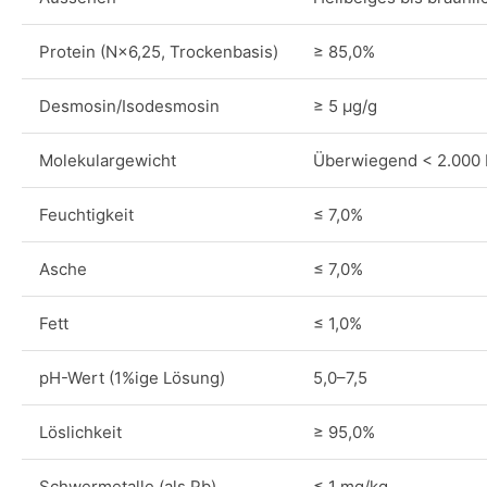
Protein (N×6,25, Trockenbasis)
≥ 85,0%
Desmosin/Isodesmosin
≥ 5 µg/g
Molekulargewicht
Überwiegend < 2.000
Feuchtigkeit
≤ 7,0%
Asche
≤ 7,0%
Fett
≤ 1,0%
pH-Wert (1%ige Lösung)
5,0–7,5
Löslichkeit
≥ 95,0%
Schwermetalle (als Pb)
≤ 1 mg/kg