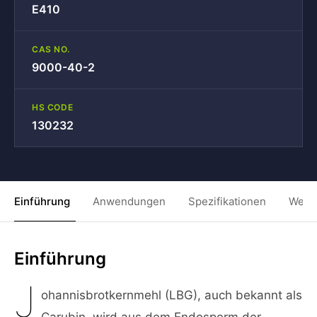
E410
CAS NO.
9000-40-2
HS CODE
130232
Einführung
Anwendungen
Spezifikationen
Weit
Einführung
J
ohannisbrotkernmehl (LBG), auch bekannt als