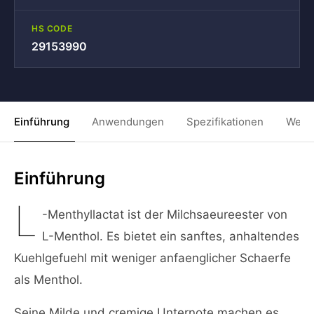
HS CODE
29153990
Einführung
Anwendungen
Spezifikationen
Weit
Einführung
L
-Menthyllactat ist der Milchsaeureester von
L-Menthol. Es bietet ein sanftes, anhaltendes
Kuehlgefuehl mit weniger anfaenglicher Schaerfe
als Menthol.
Seine Milde und cremige Unternote machen es