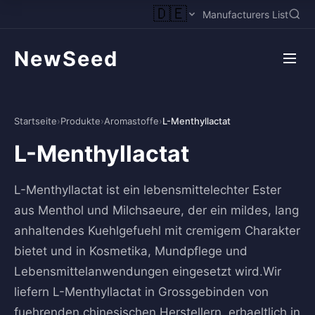
🇩🇪
Manufacturers List
NewSeed
Startseite
›
Produkte
›
Aromastoffe
›
L-Menthyllactat
L-Menthyllactat
L-Menthyllactat ist ein lebensmittelechter Ester
aus Menthol und Milchsaeure, der ein mildes, lang
anhaltendes Kuehlgefuehl mit cremigem Charakter
bietet und in Kosmetika, Mundpflege und
Lebensmittelanwendungen eingesetzt wird.Wir
liefern L-Menthyllactat in Grossgebinden von
fuehrenden chinesischen Herstellern, erhaeltlich in