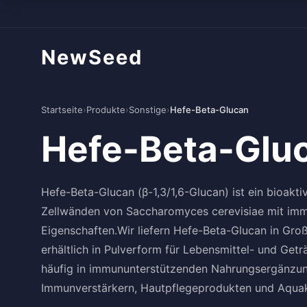
NewSeed
Startseite
›
Produkte
›
Sonstige
›
Hefe-Beta-Glucan
Hefe-Beta-Glu
Hefe-Beta-Glucan (β-1,3/1,6-Glucan) ist ein bioakti
Zellwänden von Saccharomyces cerevisiae mit immu
Eigenschaften.Wir liefern Hefe-Beta-Glucan in Gro
erhältlich in Pulverform für Lebensmittel- und Get
häufig in immununterstützenden Nahrungsergänzung
Immunverstärkern, Hautpflegeprodukten und Aqua