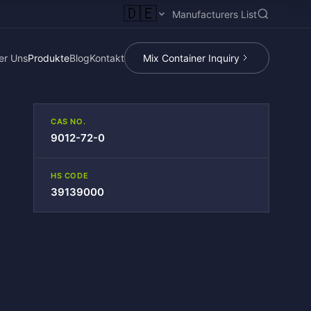
🇩🇪
Manufacturers List
er Uns
Produkte
Blog
Kontakt
Mix Container Inquiry
CAS NO.
9012-72-0
HS CODE
39139000