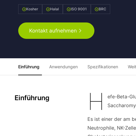
Kosher
Halal
ISO 9001
BRC
Kontakt aufnehmen
Einführung
Anwendungen
Spezifikationen
Wei
H
efe-Beta-Glu
Einführung
Saccharomyc
Es ist einer der am 
Neutrophile, NK-Zell