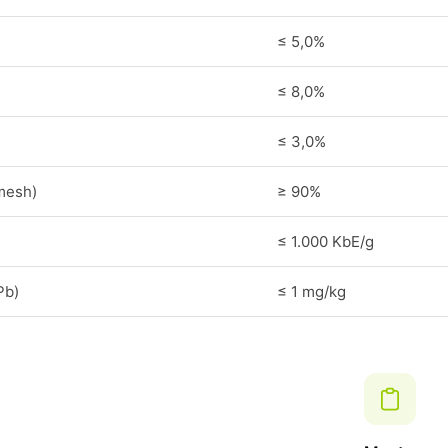
≤ 5,0%
≤ 8,0%
≤ 3,0%
mesh)
≥ 90%
≤ 1.000 KbE/g
Pb)
≤ 1 mg/kg