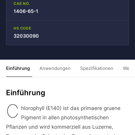
CAS NO.
1406-65-1
HS CODE
32030090
Einführung
Anwendungen
Spezifikationen
Weit
Einführung
C
hlorophyll (E140) ist das primaere gruene
Pigment in allen photosynthetischen
Pflanzen und wird kommerziell aus Luzerne,