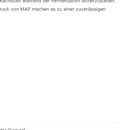
ewachstum während der Fermentation sicherzustellen.
druck von MAP machen es zu einer zuverlässigen
oder Granulat