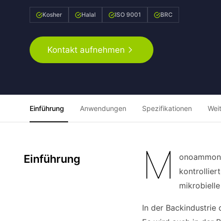
Kosher
Halal
ISO 9001
BRC
Kontakt aufnehmen
Einführung
Anwendungen
Spezifikationen
Wei
M
onoammoniu
Einführung
kontrollier
mikrobiell
In der Backindustrie