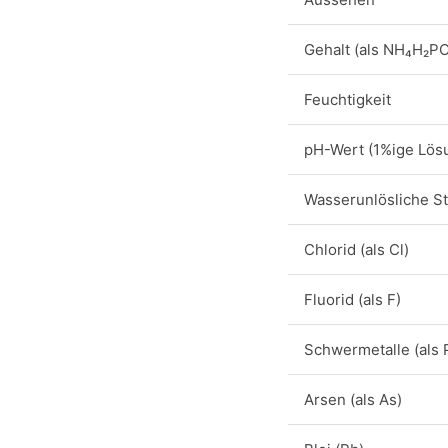
Gehalt (als NH₄H₂PO
Feuchtigkeit
pH-Wert (1%ige Lös
Wasserunlösliche St
Chlorid (als Cl)
Fluorid (als F)
Schwermetalle (als 
Arsen (als As)