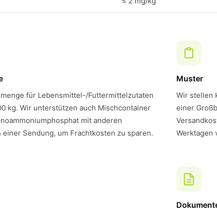
≤ 2 mg/kg
e
Muster
menge für Lebensmittel-/Futtermittelzutaten
Wir stellen
00 kg. Wir unterstützen auch Mischcontainer
einer Großb
onoammoniumphosphat mit anderen
Versandkost
n einer Sendung, um Frachtkosten zu sparen.
Werktagen 
Dokument