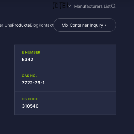
🇩🇪
Manufacturers List
er Uns
Produkte
Blog
Kontakt
Mix Container Inquiry
E NUMBER
E342
CAS NO.
7722-76-1
HS CODE
310540