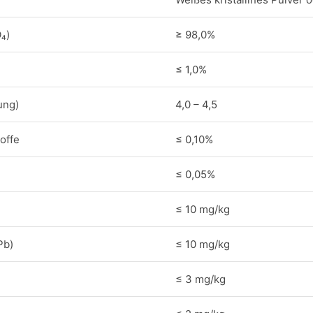
₄)
≥ 98,0%
≤ 1,0%
ung)
4,0 – 4,5
offe
≤ 0,10%
≤ 0,05%
≤ 10 mg/kg
Pb)
≤ 10 mg/kg
≤ 3 mg/kg