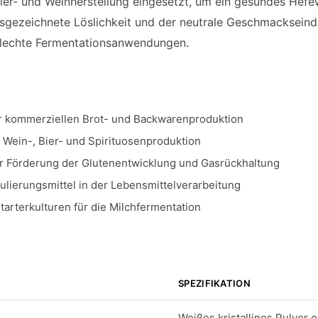
Bier- und Weinherstellung eingesetzt, um ein gesundes Hef
usgezeichnete Löslichkeit und der neutrale Geschmacksein
telechte Fermentationsanwendungen.
er kommerziellen Brot- und Backwarenproduktion
er Wein-, Bier- und Spirituosenproduktion
r Förderung der Glutenentwicklung und Gasrückhaltung
ulierungsmittel in der Lebensmittelverarbeitung
Starterkulturen für die Milchfermentation
SPEZIFIKATION
Weißes kristallines Pulver 