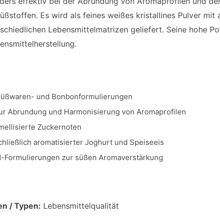
nders effektiv bei der Abrundung von Aromaprofilen und d
ßstoffen. Es wird als feines weißes kristallines Pulver mit
schiedlichen Lebensmittelmatrizen geliefert. Seine hohe Pot
ensmittelherstellung.
 Süßwaren- und Bonbonformulierungen
ur Abrundung und Harmonisierung von Aromaprofilen
mellisierte Zuckernoten
hließlich aromatisierter Joghurt und Speiseeis
d-Formulierungen zur süßen Aromaverstärkung
en / Typen:
Lebensmittelqualität