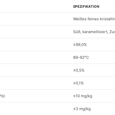
SPEZIFIKATION
Weißes feines kristalli
Süß, karamellisiert, Z
≥99,0%
89–92°C
≤0,5%
≤0,1%
Pb)
≤10 mg/kg
≤3 mg/kg