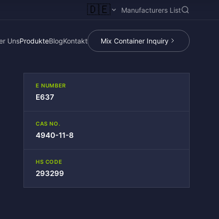
🇩🇪
Manufacturers List
er Uns
Produkte
Blog
Kontakt
Mix Container Inquiry
E NUMBER
E637
CAS NO.
4940-11-8
HS CODE
293299