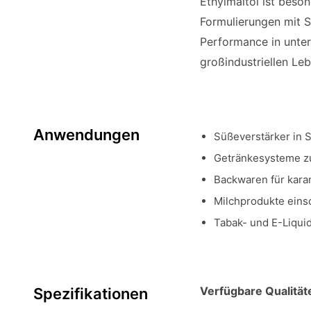
Ethylmaltol ist beso
Formulierungen mit Sü
Performance in unter
großindustriellen Leb
Anwendungen
Süßeverstärker in
Getränkesysteme z
Backwaren für kara
Milchprodukte einsc
Tabak- und E-Liqui
Verfügbare Qualität
Spezifikationen