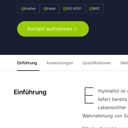
Kosher
Halal
ISO 9001
BRC
Kontakt aufnehmen
Einführung
Anwendungen
Spezifikationen
Wei
E
thylmaltol ist
Einführung
liefert berei
Lebensmittel-
Wahrnehmung von Süß