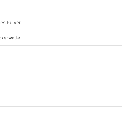
nes Pulver
uckerwatte