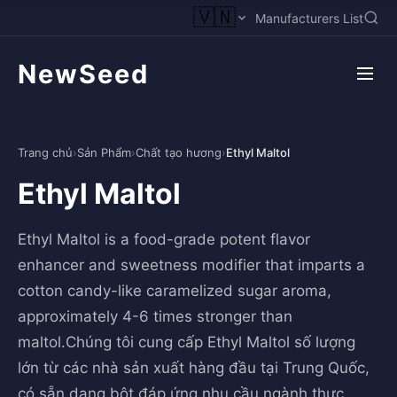
🇻🇳
Manufacturers List
NewSeed
Trang chủ
›
Sản Phẩm
›
Chất tạo hương
›
Ethyl Maltol
Ethyl Maltol
Ethyl Maltol is a food-grade potent flavor
enhancer and sweetness modifier that imparts a
cotton candy-like caramelized sugar aroma,
approximately 4-6 times stronger than
maltol.Chúng tôi cung cấp Ethyl Maltol số lượng
lớn từ các nhà sản xuất hàng đầu tại Trung Quốc,
có sẵn dạng bột đáp ứng nhu cầu ngành thực