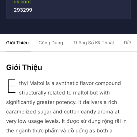
HS CODE
293299
Giới Thiệu
Công Dụng
Thông Số Kỹ Thuật
Điều 
Giới Thiệu
E
thyl Maltol is a synthetic flavor compound
structurally related to maltol but with
significantly greater potency. It delivers a rich
caramelized sugar and cotton candy aroma at
very low usage levels. It được sử dụng rộng rãi in
the ngành thực phẩm và đồ uống as both a