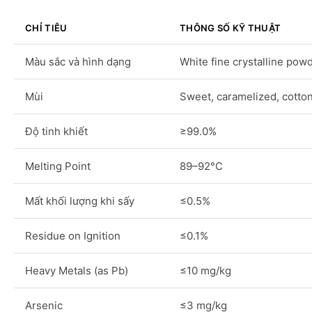
CHỈ TIÊU
THÔNG SỐ KỸ THUẬT
Màu sắc và hình dạng
White fine crystalline pow
Mùi
Sweet, caramelized, cotto
Độ tinh khiết
≥99.0%
Melting Point
89–92°C
Mất khối lượng khi sấy
≤0.5%
Residue on Ignition
≤0.1%
Heavy Metals (as Pb)
≤10 mg/kg
Arsenic
≤3 mg/kg