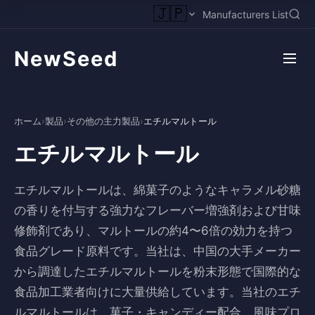
🇯🇵
Manufacturers List
NewSeed
ホーム
›
製品
›
その他の主力製品
›
エチルマルトール
エチルマルトール
エチルマルトールは、綿菓子のようなキャラメル砂糖
の香りを付与する強力なフレーバー増強剤および甘味
修飾剤であり、マルトールの約4〜6倍の効力を持つ
食品グレード原料です。当社は、中国の大手メーカー
から調達したエチルマルトールを粉末形態で国際的な
食品加工業者向けに大量供給しています。当社のエチ
ルマルトールは、菓子・キャンディー配合、風味プロ