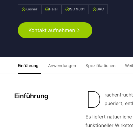
Kosher
Halal
ISO 9001
BRC
Kontakt aufnehmen
Einführung
Anwendungen
Spezifikationen
Wei
D
rachenfrucht
Einführung
pueriert, en
Es liefert natuerlich
funktioneller Wirkst