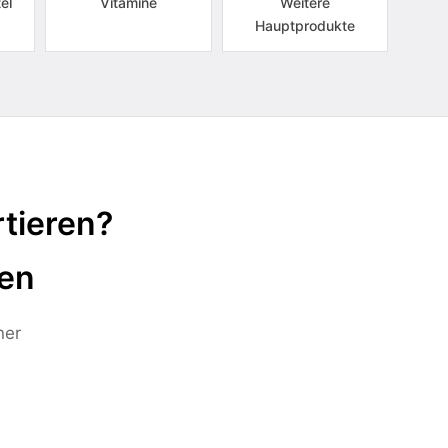
el
Vitamine
Weitere
Hauptprodukte
tieren?
ten
ner