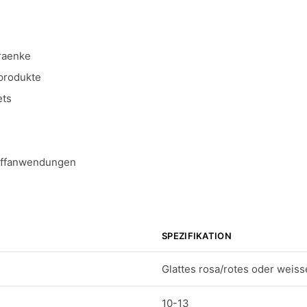
raenke
produkte
ets
toffanwendungen
SPEZIFIKATION
Glattes rosa/rotes oder weis
10-13