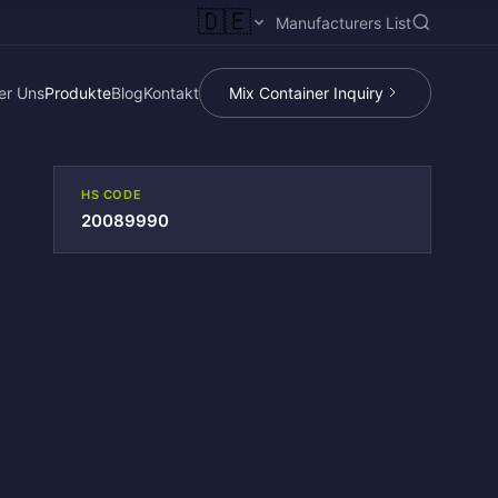
🇩🇪
Manufacturers List
er Uns
Produkte
Blog
Kontakt
Mix Container Inquiry
HS CODE
20089990