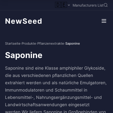
🇩🇪
Manufacturers List
NewSeed
Startseite
›
Produkte
›
Pflanzenextrakte
›
Saponine
Saponine
Saponine sind eine Klasse amphiphiler Glykoside,
die aus verschiedenen pflanzlichen Quellen
extrahiert werden und als natürliche Emulgatoren,
Immunmodulatoren und Schaummittel in
Lebensmittel-, Nahrungsergänzungsmittel- und
Landwirtschaftsanwendungen eingesetzt
werden.Wir liefern Saponine in Großgebinden von